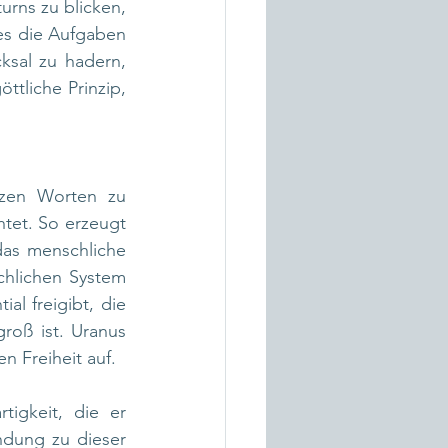
rns zu blicken, 
 es die Aufgaben 
sal zu hadern, 
tliche Prinzip, 
rzen Worten zu 
tet. So erzeugt 
as menschliche 
hlichen System 
al freigibt, die 
roß ist. Uranus 
n Freiheit auf.
igkeit, die er 
dung zu dieser 