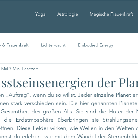
Yoga
Astrologie
Magische Frauenkraft
e & Frauenkraft
Lichterwacht
Embodied Energy
. Mai
7 Min. Lesezeit
sstseinsenergien der Pla
n „Auftrag“, wenn du so willst. Jeder einzelne Planet erf
nen stark verschieden sein. Die hier genannten Planeten,
er Gesamtheit des großen Alls. Sie sind die Hüter der 
n die Erdatmosphäre überbringen sie Strahlungsener
ffnen. Diese Felder wirken, wie Wellen in den Welten de
nnst du erleben, wie mit dem Wandel der Sternenbilder,