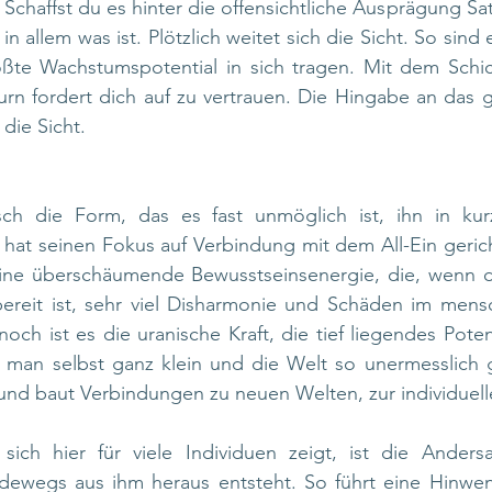
haffst du es hinter die offensichtliche Ausprägung Satu
, in allem was ist. Plötzlich weitet sich die Sicht. So sind
ößte Wachstumspotential in sich tragen. Mit dem Schick
urn fordert dich auf zu vertrauen. Die Hingabe an das göt
die Sicht.
sch die Form, das es fast unmöglich ist, ihn in ku
hat seinen Fokus auf Verbindung mit dem All-Ein gerich
 eine überschäumende Bewusstseinsenergie, die, wenn d
ereit ist, sehr viel Disharmonie und Schäden im mensc
h ist es die uranische Kraft, die tief liegendes Potenti
s man selbst ganz klein und die Welt so unermesslich g
 und baut Verbindungen zu neuen Welten, zur individuelle
ich hier für viele Individuen zeigt, ist die Andersart
adewegs aus ihm heraus entsteht. So führt eine Hinwen