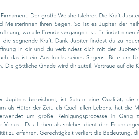
irmament. Der große Weisheitslehrer. Die Kraft Jupiter
 Meisterinnen ihren Segen. So ist es Jupiter der heilt
Hoffnung, wo alle Freude vergangen ist. Er findet einen A
 die segnende Kraft. Dank Jupiter findest du zu neuer 
nung in dir und du verbindest dich mit der Jupiter-Kr
uch das ist ein Ausdrucks seines Segens. Bitte um Unt
 Die göttliche Gnade wird dir zuteil. Vertraue auf die Kra
r Jupiters bezeichnet, ist Saturn eine Qualität, die 
rn als Hüter der Zeit, als Quell allen Lebens, hat die M
verwendet um große Reinigungsprozesse in Gang zu
r Verlust. Das Leben als solches dient den Erfahrungen
ität zu erfahren. Gerechtigkeit verliert die Bedeutung, d