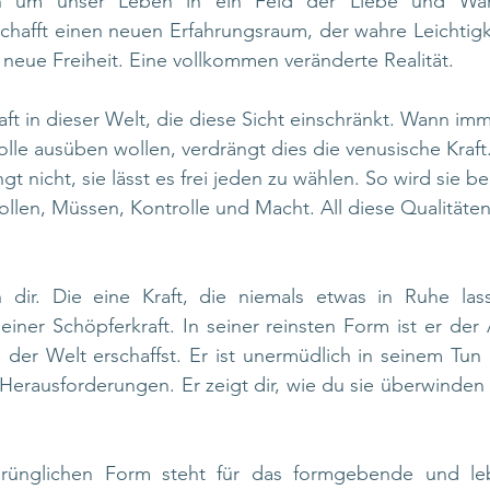
n um unser Leben in ein Feld der Liebe und Warm
chafft einen neuen Erfahrungsraum, der wahre Leichtigk
 neue Freiheit. Eine vollkommen veränderte Realität.
ft in dieser Welt, die diese Sicht einschränkt. Wann imm
olle ausüben wollen, verdrängt dies die venusische Kraft
gt nicht, sie lässt es frei jeden zu wählen. So wird sie b
ollen, Müssen, Kontrolle und Macht. All diese Qualitäten
n dir. Die eine Kraft, die niemals etwas in Ruhe las
einer Schöpferkraft. In seiner reinsten Form ist er der A
 der Welt erschaffst. Er ist unermüdlich in seinem Tun 
erausforderungen. Er zeigt dir, wie du sie überwinden 
prünglichen Form steht für das formgebende und le