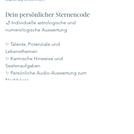
Dein persönlicher Sternencode
🌙 Individuelle astrologische und 
numerologische Auswertung
✨ Talente, Potenziale und 
Lebensthemen
✨ Karmische Hinweise und 
Seelenaufgaben
✨ Persönliche Audio-Auswertung zum 
Nachhören
Die Sterne bestimmen nicht deinen 
Weg. Sie erinnern dich daran, wer du 
bist.
Du selbst bist das Licht. Vergiss das 
nicht.
 🌙✨