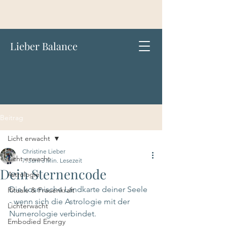
Lieber Balance
Beitrag
Licht erwacht
Christine Lieber
Licht erwacht
7. Juni
3 Min. Lesezeit
Dein Sternencode
Astrologie
Die kosmische Landkarte deiner Seele 
Rituale & Frauenkraft
- wenn sich die Astrologie mit der 
Lichterwacht
Numerologie verbindet.
Embodied Energy