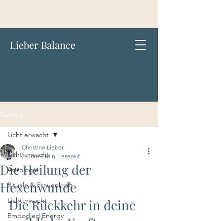
Lieber Balance
Beitrag
Licht erwacht
Christine Lieber
Licht erwacht
7. Juni
3 Min. Lesezeit
Die Heilung der
Astrologie
Hexenwunde
Rituale & Frauenkraft
Lichterwacht
Die Rückkehr in deine 
Embodied Energy