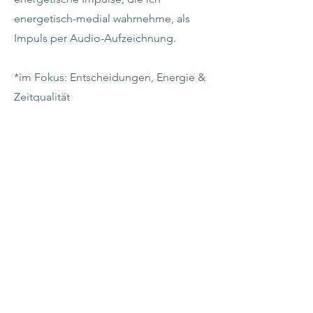
energetisch-medial wahrnehme, als
Impuls per Audio-Aufzeichnung.
*im Fokus: Entscheidungen, Energie &
Zeitqualität
*Deine Investition: 15 Euro/monatlich
Auf Wunsch per pdf: 25
Euro/monatlich
Du wünscht dir mehr Klarheit,
Balance oder Orientierung?